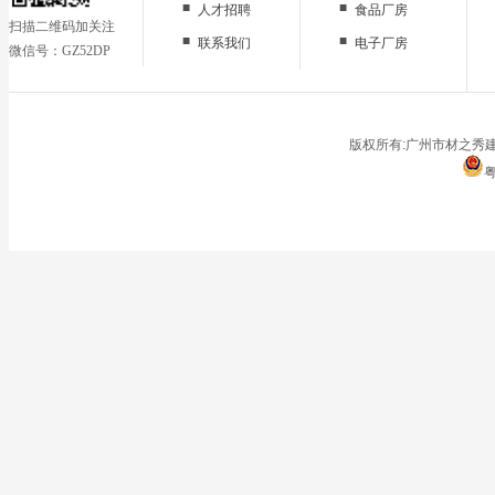
■
■
人才招聘
食品厂房
扫描二维码加关注
■
■
联系我们
电子厂房
微信号：GZ52DP
■
办公区域
■
仓储地面
■
停车场
版权所有:广州市材之秀建
粤