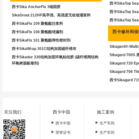
西卡SikaTop 
西卡Sika AnchorFix 3锚固胶
西卡SikaTop 
SikaGrout 212HP高早强、高强度无收缩灌浆料
西卡SikaTop S
西卡SikaFix 109 聚氨酯注浆料
西卡修补和保
西卡SikaFix 108 聚氨酯堵漏剂
西卡SikaFix 101 聚氨酯弹性密封剂
Sikagard®-W
西卡SikaWrap 301C结构加固碳纤维布
Sikagard 700
西卡Sikadur 330结构加固环氧粘结胶 (碳纤维网结构
环氧树脂黏着剂)
Sikagard 72
Sikagard 706
西卡Sikagard 
关注我们
西卡中国
施工案例
■
■
西卡中国
生产车间
■
■
荣誉证书
生产车间