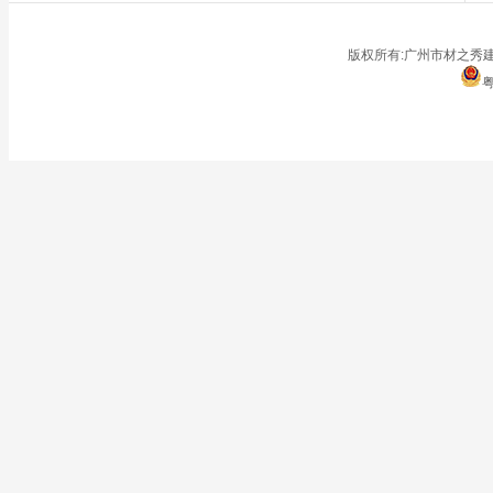
■
仓储地面
■
停车场
版权所有:广州市材之秀建
粤