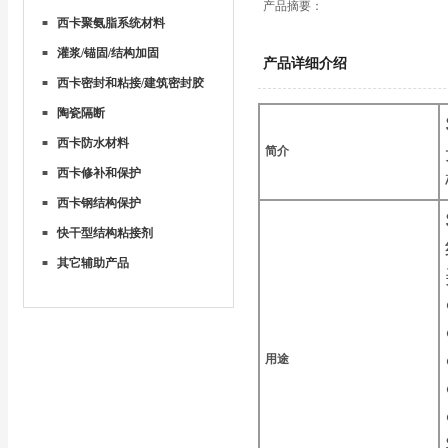
产品摘要：
西卡聚氨脂系统材料
■
灌浆/锚固/结构加固
■
产品详细介绍
西卡密封和粘接/建筑密封胶
■
陶瓷隔断
■
西卡防水材料
■
简介
西卡修补和保护
■
西卡钢结构保护
■
快干型结构粘接剂
■
其它辅助产品
■
用途