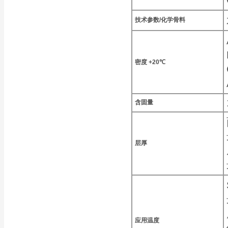
技术参数/化学骨料
密度
+20℃
含固量
层厚
应用温度