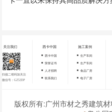
卡一直以来保持其高品质解决方
关注我们
西卡中国
施工案例
■
■
西卡中国
生产车间
■
■
荣誉证书
生产车间
■
■
人才招聘
食品厂房
扫描二维码加关注
■
■
联系我们
电子厂房
微信号：GZ52DP
■
办公区域
■
仓储地面
■
停车场
版权所有:广州市材之秀建筑材料