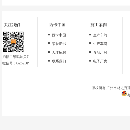
关注我们
西卡中国
施工案例
■
■
西卡中国
生产车间
■
■
荣誉证书
生产车间
■
■
人才招聘
食品厂房
扫描二维码加关注
■
■
联系我们
电子厂房
微信号：GZ52DP
■
办公区域
■
仓储地面
■
停车场
版权所有:广州市材之秀建
粤