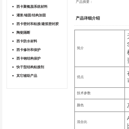
产品摘要：
西卡聚氨脂系统材料
■
灌浆/锚固/结构加固
■
产品详细介绍
西卡密封和粘接/建筑密封胶
■
陶瓷隔断
■
西卡防水材料
■
简介
西卡修补和保护
■
西卡钢结构保护
■
快干型结构粘接剂
■
其它辅助产品
■
优点
技术参数
颜色
混合比