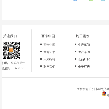
关闭
关注我们
西卡中国
施工案例
■
■
西卡中国
生产车间
■
■
荣誉证书
生产车间
■
■
人才招聘
食品厂房
扫描二维码加关注
■
■
联系我们
电子厂房
微信号：GZ52DP
■
办公区域
■
仓储地面
■
停车场
版权所有:广州市材之秀建
粤