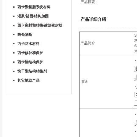
产品摘要：
西卡聚氨脂系统材料
■
灌浆/锚固/结构加固
■
产品详细介绍
西卡密封和粘接/建筑密封胶
■
陶瓷隔断
■
产品简介
西卡防水材料
■
西卡修补和保护
■
西卡钢结构保护
■
快干型结构粘接剂
■
其它辅助产品
■
用途