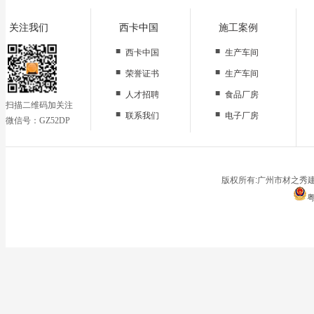
关注我们
西卡中国
施工案例
■
■
西卡中国
生产车间
■
■
荣誉证书
生产车间
■
■
人才招聘
食品厂房
扫描二维码加关注
■
■
联系我们
电子厂房
微信号：GZ52DP
■
办公区域
■
仓储地面
■
停车场
版权所有:广州市材之秀建
粤