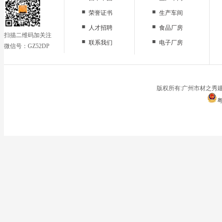
■
■
荣誉证书
生产车间
■
■
人才招聘
食品厂房
扫描二维码加关注
■
■
联系我们
电子厂房
微信号：GZ52DP
■
办公区域
■
仓储地面
■
停车场
版权所有:广州市材之秀建
粤