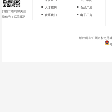
■
■
人才招聘
食品厂房
扫描二维码加关注
■
■
联系我们
电子厂房
微信号：GZ52DP
■
办公区域
■
仓储地面
■
停车场
版权所有:广州市材之秀建
粤