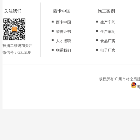
关注我们
西卡中国
施工案例
■
■
西卡中国
生产车间
■
■
荣誉证书
生产车间
■
■
人才招聘
食品厂房
扫描二维码加关注
■
■
联系我们
电子厂房
微信号：GZ52DP
■
办公区域
■
仓储地面
■
停车场
版权所有:广州市材之秀建
粤