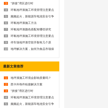
“拼接”湾区进行时
3
环氧地坪漆施工环境管理注意要点
4
频频起火，新能源车电池安全引争
5
议？西卡防火解决方案为你排忧解
难
环氧地坪漆施工方法
6
环氧地坪漆颜色搭配有哪些讲究
7
呢？
环氧地坪漆施工环境管理注意要点
8
停车场地坪漆空鼓开裂有几个原
9
因？
地坪解决方案，如何为食品市场保
10
驾护航？
最新文章推荐
地坪漆施工环境会影响质量吗？
1
西卡外饰件粘接解决方案
2
“拼接”湾区进行时
3
环氧地坪漆施工环境管理注意要点
4
频频起火，新能源车电池安全引争
5
议？西卡防火解决方案为你排忧解