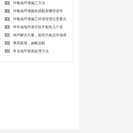
难
环氧地坪漆施工方法
6
环氧地坪漆颜色搭配有哪些讲究
7
呢？
环氧地坪漆施工环境管理注意要点
8
停车场地坪漆空鼓开裂有几个原
9
因？
地坪解决方案，如何为食品市场保
10
驾护航？
乘风驭海，扬帆远航
11
常见地坪基面处理方法
12