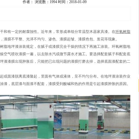
作者：
浏览数：1994
时间：2018-01-09
干和有一定的耐腐蚀性。近年来，常形成单组分常温型木器家具漆。在
环氧树脂
，漆膜不平整、光泽不均匀、渗色、漆膜起皱、漆膜色包、发花等现象。
树脂地坪漆涂装规定，在腻子或漆膜完全干燥的情况下再施工涂装。环氧树脂地
燥空气喷吹漆膜一遍，以去除水汽或微节露水才施工。要选择配套腻子和配套底
坪漆漆膜出现肿胀后，只能把已出现问题的漆膜打磨去掉，选择底面漆配套的二
起或面漆脱离底漆隆起，里面有气体或液体，呈不均匀分布。在地坪漆涂装作业
涂漆，底层漆与面漆不配套，漆膜受到酸碱和热的作用是引起漆膜肿胀的原因。