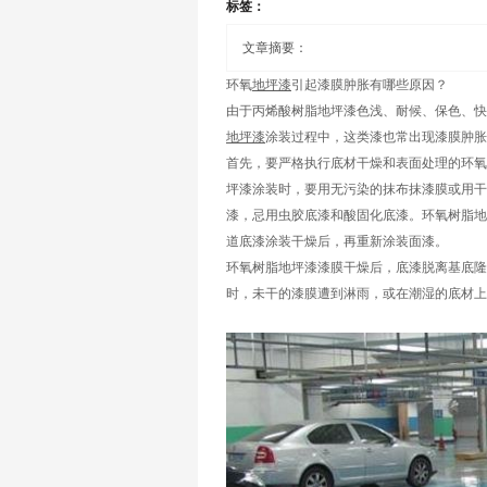
标签：
文章摘要：
环氧
地坪漆
引起漆膜肿胀有哪些原因？
由于丙烯酸树脂地坪漆色浅、耐候、保色、快
地坪漆
涂装过程中，这类漆也常出现漆膜肿胀
首先，要严格执行底材干燥和表面处理的环氧
坪漆涂装时，要用无污染的抹布抹漆膜或用干
漆，忌用虫胶底漆和酸固化底漆。环氧树脂地
道底漆涂装干燥后，再重新涂装面漆。
环氧树脂地坪漆漆膜干燥后，底漆脱离基底隆
时，未干的漆膜遭到淋雨，或在潮湿的底材上