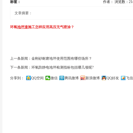
标签：
作者：
浏览数：21
文章摘要：
环氧
地坪漆
施工怎样应用高压无气喷涂？
每一道喷漆作业就在前一道喷漆作业上搭接约50%,以便获得完整、均匀的
环氧
以确保两侧能得到均匀的喷涂.
上一条新闻：金刚砂耐磨地坪使用范围有哪些场所？
下一条新闻：环氧防静电地坪检测指标包括哪几项呢?
在环氧
地坪漆施工
中,使用高压无气喷涂时,应注意喷枪、软管、身体三者之间的
分享到：
QQ空间
微信
腾讯微博
新浪微博
QQ好友
飞信
手握软管,软管不要绷得太紧.在喷涂时,喷枪应与被喷工件表面垂直,距离表面30-40
关闭
喷枪应以合适的速率均匀移动,并在地板表面平行,以免产生堆积和涂层不匀.
控制,恩强的移动同样要用身体来协助臂膀的移动,不可移动手腕,但手腕要灵活.
每次喷涂时应在喷枪移动时开启喷枪扳机,同样也应在喷枪移动时关闭喷枪扳机