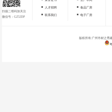
■
■
人才招聘
食品厂房
扫描二维码加关注
■
■
联系我们
电子厂房
微信号：GZ52DP
■
办公区域
■
仓储地面
■
停车场
版权所有:广州市材之秀建
粤