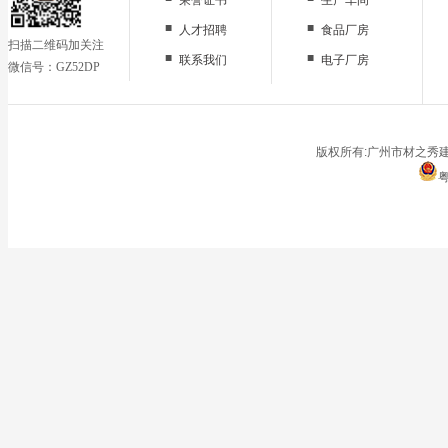
■
■
人才招聘
食品厂房
扫描二维码加关注
■
■
联系我们
电子厂房
微信号：GZ52DP
■
办公区域
■
仓储地面
■
停车场
版权所有:广州市材之秀建
粤