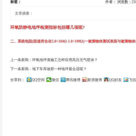
标签：
作者：
浏览数：21
文章摘要：
环氧防静电地坪检测指标包括哪几项呢?
二、系统电阻(阻值符合在5.0×104Ω-1.0×109Ω)一被测物体测试表面与被测
在环氧静电地坪的施工当中,其自身最重要的就是防静电的程度,是
三、系统接地电阻(阻值≤10Ω)一.电流由接地系统流入大地再经大地流向另一
施工成功与否的标准,否则整个地坪的施工有待于重新调整,防静电
上一条新闻：环氧地坪漆施工怎样应用高压无气喷涂？
下一条新闻：地下车库做那一种地坪最合适呢？
和接地体本身的电阻、接地体与大地的电阻之间的接触电阻以及两接地体之间
一般防静电地坪加测静电标准包括表面电阻,系统电阻,系统接地电
分享到：
QQ空间
微信
腾讯微博
新浪微博
QQ好友
飞信
一、表面电阻(阻值符合在1.0×106Ω-1.0×109Ω)一在一给定的
关闭
间的直流电压对于电极之间的电流的比值,在电极上可能的极化现象