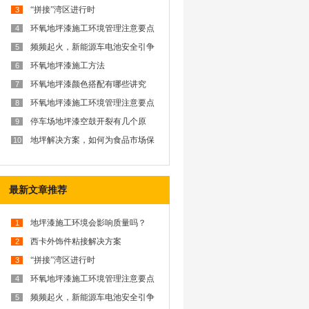
“拼接”湾区进行时
3
环氧地坪漆施工环境管理注意要点
4
频频起火，新能源车电池安全引争
5
议？西卡防火解决方案为你排忧解
难
环氧地坪漆施工方法
6
环氧地坪漆颜色搭配有哪些讲究
7
呢？
环氧地坪漆施工环境管理注意要点
8
停车场地坪漆空鼓开裂有几个原
9
因？
地坪解决方案，如何为食品市场保
10
驾护航？
最新文章推荐
地坪漆施工环境会影响质量吗？
1
西卡外饰件粘接解决方案
2
“拼接”湾区进行时
3
环氧地坪漆施工环境管理注意要点
4
频频起火，新能源车电池安全引争
5
议？西卡防火解决方案为你排忧解