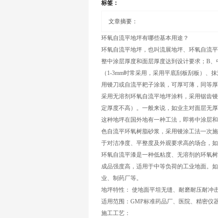
标签：
文章摘要：
环氧
自流平地坪
有哪些基本用途？
环氧自流平地坪，也叫流展地坪、环氧自流平砂
整中涂层厚度和面层厚度达到设计要求；B、
（1-3mm时常采用，采用平底刮板刮板）
用镘刀或自流平耙子涂装，可厚可薄，同等厚
采用无溶剂环氧自流平地坪涂料，采用锯齿镘
定厚度不高）。一般来说，如业主对面层无厚度
这种地坪在国外地有一种工法，即将中涂层和
色自流平环氧树脂砂浆，采用镘涂工法一次施
于对洁净度、平整度及外观要求高的场合，如
环氧自流平漆是一种低粘度、无溶剂的环氧树
成品强度高，适用于中等负荷的工业地面。如
业、制药厂等。
地坪特性： 使地面平坦无缝、耐磨耐压耐冲
适用范围：GMP标准药品厂、医院、精密仪
施工工艺：