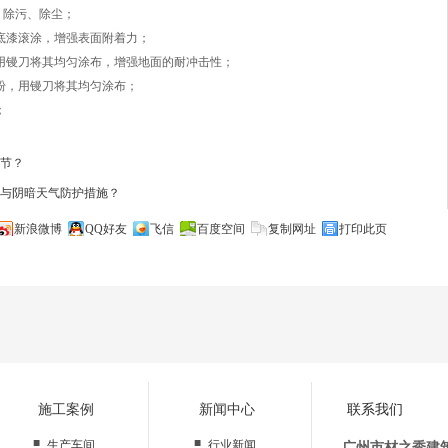
、除污、除尘；
底漆滚涂，增强表面附着力；
用镘刀将其均匀涂布，增强地面的耐冲击性；
粉，用镘刀将其均匀涂布；
；
节？
与阴暗天气防护措施？
新浪微博
QQ好友
飞信
百度空间
复制网址
打印此页
施工案例
新闻中心
联系我们
■
■
生产车间
行业新闻
广州市材之秀建