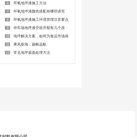
难
环氧地坪漆施工方法
6
环氧地坪漆颜色搭配有哪些讲究
7
呢？
环氧地坪漆施工环境管理注意要点
8
停车场地坪漆空鼓开裂有几个原
9
因？
地坪解决方案，如何为食品市场保
10
驾护航？
乘风驭海，扬帆远航
11
常见地坪基面处理方法
12
筑材料有限公司