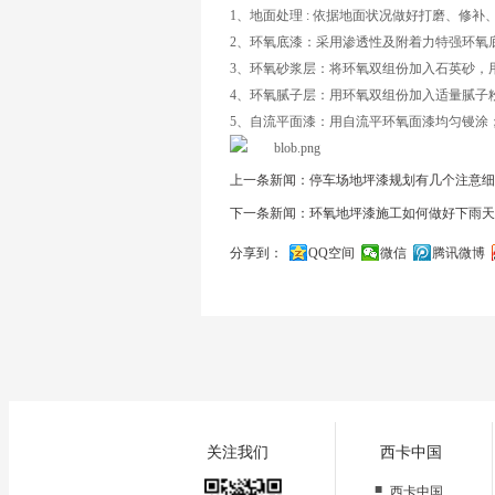
1、地面处理 : 依据地面状况做好打磨、修补
2、环氧底漆：采用渗透性及附着力特强环氧
3、环氧砂浆层：将环氧双组份加入石英砂，
4、环氧腻子层：用环氧双组份加入适量腻子
5、自流平面漆：用自流平环氧面漆均匀镘涂
上一条新闻：停车场地坪漆规划有几个注意细
下一条新闻：环氧地坪漆施工如何做好下雨天
分享到：
QQ空间
微信
腾讯微博
关闭
关注我们
西卡中国
■
西卡中国