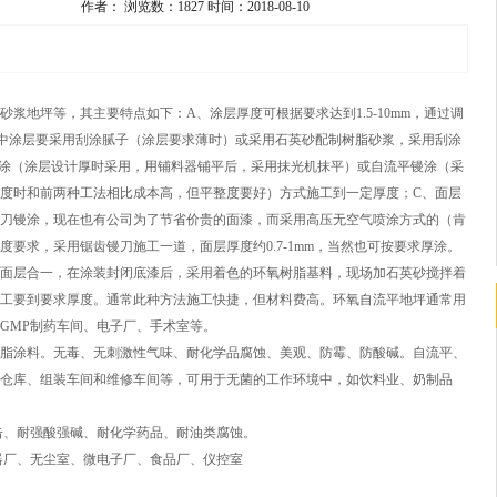
作者：
浏览数：1827
时间：2018-08-10
浆地坪等，其主要特点如下：A、涂层厚度可根据要求达到1.5-10mm，通过调
中涂层要采用刮涂腻子（涂层要求薄时）或采用石英砂配制树脂砂浆，采用刮涂
、抹涂（涂层设计厚时采用，用铺料器铺平后，采用抹光机抹平）或自流平镘涂（采
度时和前两种工法相比成本高，但平整度要好）方式施工到一定厚度；C、面层
刀镘涂，现在也有公司为了节省价贵的面漆，而采用高压无空气喷涂方式的（肯
要求，采用锯齿镘刀施工一道，面层厚度约0.7-1mm，当然也可按要求厚涂。
面层合一，在涂装封闭底漆后，采用着色的环氧树脂基料，现场加石英砂搅拌着
工要到要求厚度。通常此种方法施工快捷，但材料费高。环氧自流平地坪通常用
GMP制药车间、电子厂、手术室等。
脂涂料。无毒、无刺激性气味、耐化学品腐蚀、美观、防霉、防酸碱。自流平、
仓库、组装车间和维修车间等，可用于无菌的工作环境中，如饮料业、奶制品
击、耐强酸强碱、耐化学药品、耐油类腐蚀。
器厂、无尘室、微电子厂、食品厂、仪控室