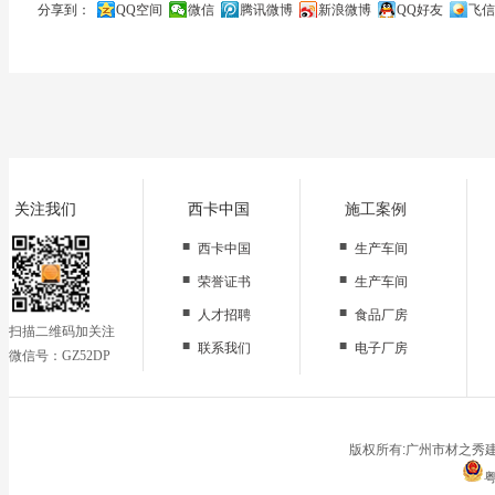
分享到：
QQ空间
微信
腾讯微博
新浪微博
QQ好友
飞信
关闭
关注我们
西卡中国
施工案例
■
■
西卡中国
生产车间
■
■
荣誉证书
生产车间
■
■
人才招聘
食品厂房
扫描二维码加关注
■
■
联系我们
电子厂房
微信号：GZ52DP
■
办公区域
■
仓储地面
■
停车场
版权所有:广州市材之秀建
粤