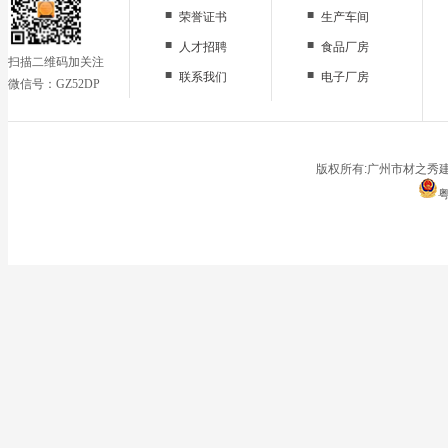
■
■
荣誉证书
生产车间
■
■
人才招聘
食品厂房
扫描二维码加关注
■
■
联系我们
电子厂房
微信号：GZ52DP
■
办公区域
■
仓储地面
■
停车场
版权所有:广州市材之秀建
粤