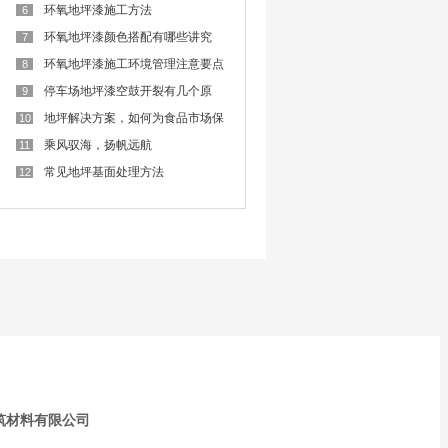
难
环氧地坪漆施工方法
6
环氧地坪漆颜色搭配有哪些讲究
7
呢？
环氧地坪漆施工环境管理注意要点
8
停车场地坪漆空鼓开裂有几个原
9
因？
地坪解决方案，如何为食品市场保
10
驾护航？
乘风驭海，扬帆远航
11
常见地坪基面处理方法
12
筑材料有限公司