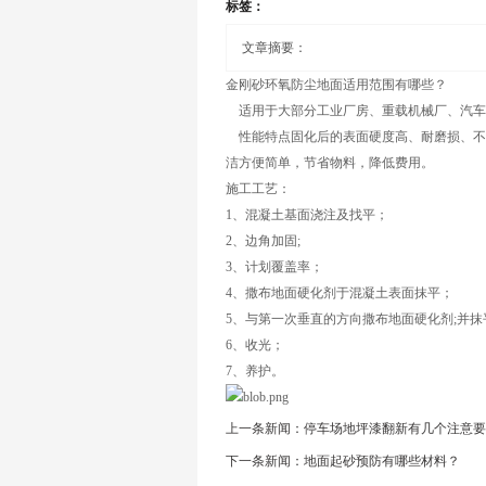
标签：
文章摘要：
金刚砂环氧防尘地面适用范围有哪些？
适用于大部分工业厂房、重载机械厂、汽车
性能特点固化后的表面硬度高、耐磨损、不
洁方便简单，节省物料，降低费用。
施工工艺：
1、混凝土基面浇注及找平；
2、边角加固;
3、计划覆盖率；
4、撒布地面硬化剂于混凝土表面抹平；
5、与第一次垂直的方向撒布地面硬化剂;并抹
6、收光；
7、养护。
上一条新闻：停车场地坪漆翻新有几个注意要
下一条新闻：地面起砂预防有哪些材料？