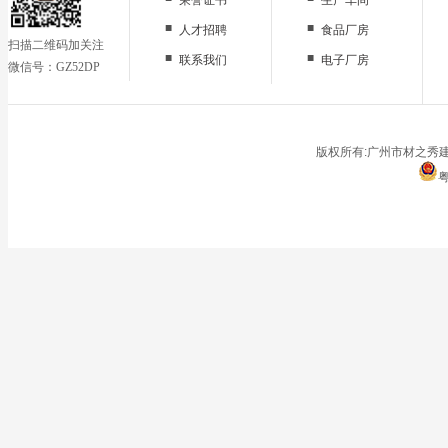
■
■
人才招聘
食品厂房
扫描二维码加关注
■
■
联系我们
电子厂房
微信号：GZ52DP
■
办公区域
■
仓储地面
■
停车场
版权所有:广州市材之秀建
粤