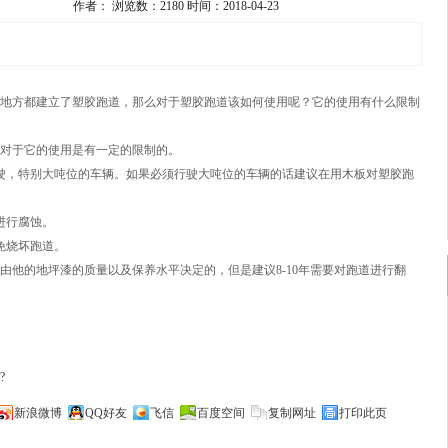
作者：
浏览数：2180
时间：2018-04-23
地方都建立了塑胶跑道，那么对于塑胶跑道该如何使用呢？它的使用有什么限制
对于它的使用是有一定的限制的。
驶，特别大吨位的车辆。如果必须行驶大吨位的车辆的话建议在用木板对塑胶跑
进行腐蚀。
免烧坏跑道。
他的地坪漆的质量以及保养水平决定的，但是建议8-10年需要对跑道进行翻
?
新浪微博
QQ好友
飞信
百度空间
复制网址
打印此页