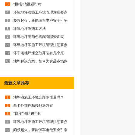
“拼接”湾区进行时
3
环氧地坪漆施工环境管理注意要点
4
频频起火，新能源车电池安全引争
5
议？西卡防火解决方案为你排忧解
难
环氧地坪漆施工方法
6
环氧地坪漆颜色搭配有哪些讲究
7
呢？
环氧地坪漆施工环境管理注意要点
8
停车场地坪漆空鼓开裂有几个原
9
因？
地坪解决方案，如何为食品市场保
10
驾护航？
最新文章推荐
地坪漆施工环境会影响质量吗？
1
西卡外饰件粘接解决方案
2
“拼接”湾区进行时
3
环氧地坪漆施工环境管理注意要点
4
频频起火，新能源车电池安全引争
5
议？西卡防火解决方案为你排忧解