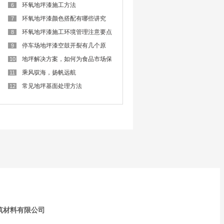
难
环氧地坪漆施工方法
6
环氧地坪漆颜色搭配有哪些讲究
7
呢？
环氧地坪漆施工环境管理注意要点
8
停车场地坪漆空鼓开裂有几个原
9
因？
地坪解决方案，如何为食品市场保
10
驾护航？
乘风驭海，扬帆远航
11
常见地坪基面处理方法
12
筑材料有限公司