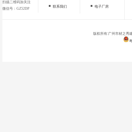
扫描二维码加关注
■
■
联系我们
电子厂房
微信号：GZ52DP
■
办公区域
■
仓储地面
■
停车场
版权所有:广州市材之秀建
粤