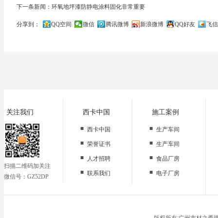
下一条新闻：环氧地坪漆防静电涂料固化非常重要
分享到：
QQ空间
微信
腾讯微博
新浪微博
QQ好友
飞信
关闭
关注我们
西卡中国
施工案例
■
■
西卡中国
生产车间
■
■
荣誉证书
生产车间
■
■
人才招聘
食品厂房
扫描二维码加关注
■
■
联系我们
电子厂房
微信号：GZ52DP
■
办公区域
■
仓储地面
■
停车场
版权所有:广州市材之秀建