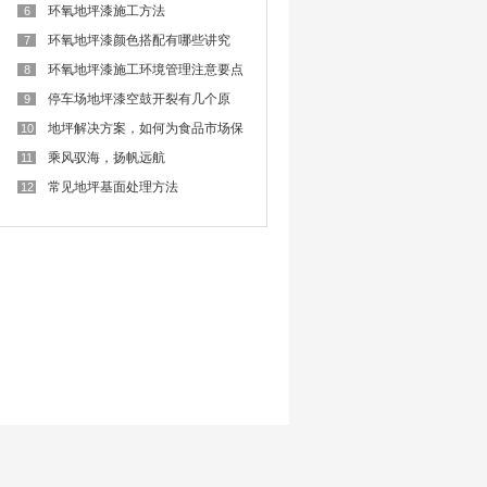
难
环氧地坪漆施工方法
6
环氧地坪漆颜色搭配有哪些讲究
7
呢？
环氧地坪漆施工环境管理注意要点
8
停车场地坪漆空鼓开裂有几个原
9
因？
地坪解决方案，如何为食品市场保
10
驾护航？
乘风驭海，扬帆远航
11
常见地坪基面处理方法
12