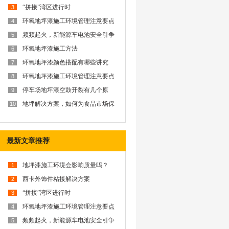
“拼接”湾区进行时
3
环氧地坪漆施工环境管理注意要点
4
频频起火，新能源车电池安全引争
5
议？西卡防火解决方案为你排忧解
难
环氧地坪漆施工方法
6
环氧地坪漆颜色搭配有哪些讲究
7
呢？
环氧地坪漆施工环境管理注意要点
8
停车场地坪漆空鼓开裂有几个原
9
因？
地坪解决方案，如何为食品市场保
10
驾护航？
最新文章推荐
地坪漆施工环境会影响质量吗？
1
西卡外饰件粘接解决方案
2
“拼接”湾区进行时
3
环氧地坪漆施工环境管理注意要点
4
频频起火，新能源车电池安全引争
5
议？西卡防火解决方案为你排忧解