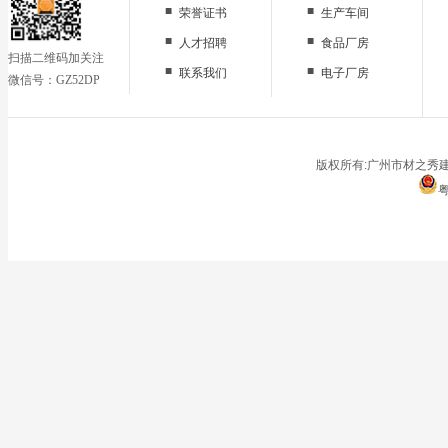
■
■
荣誉证书
生产车间
■
■
人才招聘
食品厂房
扫描二维码加关注
■
■
联系我们
电子厂房
微信号：GZ52DP
■
办公区域
■
仓储地面
■
停车场
版权所有:广州市材之秀建
粤