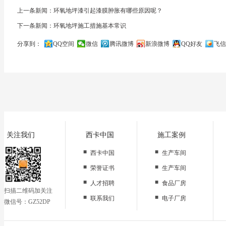
上一条新闻：环氧地坪漆引起漆膜肿胀有哪些原因呢？
下一条新闻：环氧地坪施工措施基本常识
分享到：
QQ空间
微信
腾讯微博
新浪微博
QQ好友
飞信
关闭
关注我们
西卡中国
施工案例
■
■
西卡中国
生产车间
■
■
荣誉证书
生产车间
■
■
人才招聘
食品厂房
扫描二维码加关注
■
■
联系我们
电子厂房
微信号：GZ52DP
■
办公区域