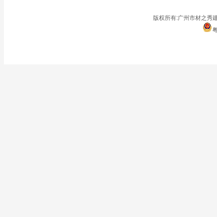
■
仓储地面
■
停车场
版权所有:广州市材之秀建
粤