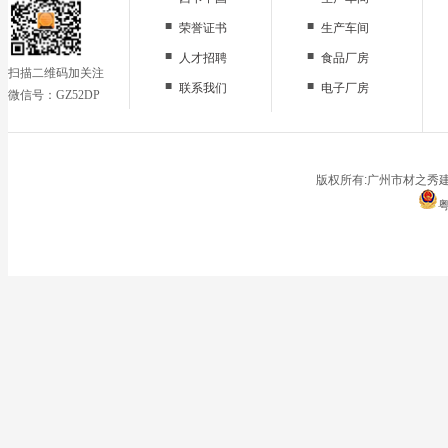
■
■
荣誉证书
生产车间
■
■
人才招聘
食品厂房
扫描二维码加关注
■
■
联系我们
电子厂房
微信号：GZ52DP
■
办公区域
■
仓储地面
■
停车场
版权所有:广州市材之秀建
粤