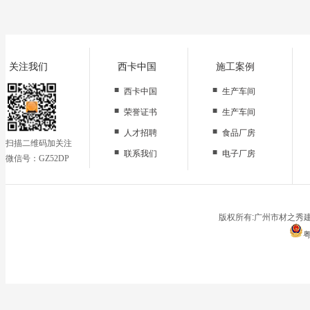
关注我们
西卡中国
施工案例
■
■
西卡中国
生产车间
■
■
荣誉证书
生产车间
■
■
人才招聘
食品厂房
扫描二维码加关注
■
■
联系我们
电子厂房
微信号：GZ52DP
■
办公区域
■
仓储地面
■
停车场
版权所有:广州市材之秀建
粤