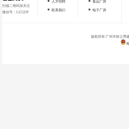
■
■
人才招聘
食品厂房
扫描二维码加关注
■
■
联系我们
电子厂房
微信号：GZ52DP
■
办公区域
■
仓储地面
■
停车场
版权所有:广州市材之秀建
粤