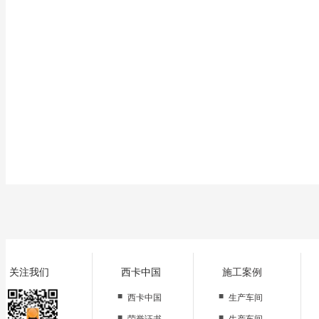
影响涂层表面的平整度、光滑度，关系到面涂层的装饰效果等涂层
正确、熟 练，基本工要扎实。
关注我们
西卡中国
施工案例
■
■
西卡中国
生产车间
■
■
荣誉证书
生产车间