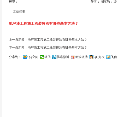
标签：
作者：
浏览数：19
文章摘要：
地坪漆
工程施工涂装镘涂有哪些基本方法？
镘涂主要用于无溶剂
自流平地坪
涂料施工。施工工具为镘刀。将涂
上一条新闻：地坪漆工程施工涂装镘涂有哪些基本方法？
下一条新闻：地坪漆工程施工涂装镘涂有哪些基本方法？
充分搅拌，用过滤网过滤，除掉杂质颗粒，倒于镘涂起始位 置的地
分享到：
QQ空间
微信
腾讯微博
新浪微博
QQ好友
飞信
使其与地面倾斜成一定角度，顺着地面刮平。左右来回反复刮涂，
关闭
不均或者刀 尖用力不当时，会产生接缝或刀痕。镘涂
自流平地坪
涂
地坪质量要求：平整、光滑、均匀、无刀痕和接口。
镘涂是采用带齿的金属镘刀，对黏涂料进行厚膜涂装的施工方法。
无溶剂自流平地坪涂料采用带齿镘刀或者料耙耙镘涂的方 法施工。