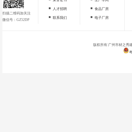
■
■
人才招聘
食品厂房
扫描二维码加关注
■
■
联系我们
电子厂房
微信号：GZ52DP
■
办公区域
■
仓储地面
■
停车场
版权所有:广州市材之秀建
粤