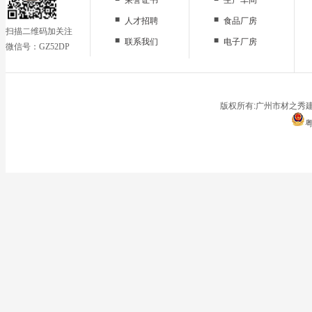
■
■
人才招聘
食品厂房
扫描二维码加关注
■
■
联系我们
电子厂房
微信号：GZ52DP
■
办公区域
■
仓储地面
■
停车场
版权所有:广州市材之秀建
粤