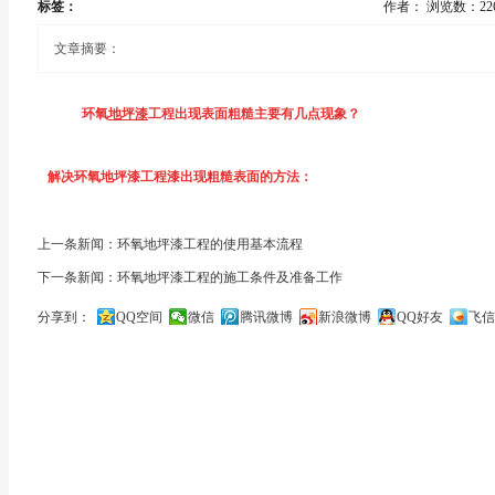
标签：
作者：
浏览数：22
文章摘要：
环氧
地坪漆
工程出现表面粗糙主要有几点现象？
1、因为施工环境不干净，有较多的灰尘，灰尘黏在涂膜上就会出现
解决环氧地坪漆工程漆出现粗糙表面的方法：
2、调配好的环氧
地坪漆工程
材料没有经过过滤就直接使用了，使杂
1、在施工环氧地坪漆工程之前一定要将基面及现场清扫干净，将环氧地坪
上一条新闻：环氧地坪漆工程的使用基本流程
显示出来；
下一条新闻：环氧地坪漆工程的施工条件及准备工作
2、施工前要根据施工时间计算材料的用量，再严格按照涂料配比进行调配。
分享到：
QQ空间
微信
腾讯微博
新浪微博
QQ好友
飞信
3、
环氧地坪漆
工程漆已经开始固化，仍然继续施工，因为
环氧地坪
的。
关闭
反应，然后固化成膜，如果已经开始固化，仍会施工完成，那就会导
3、处理好下层，从底层开始就要按施工要求做好，中层要杜绝粗糙现象，面
4、施工现场的温度太高，使得稀释剂挥发速度快，环氧地坪漆工程
后再施工，这样就可以解决环氧地坪漆工程该类的粗糙现象了.