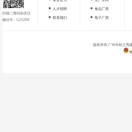
■
■
人才招聘
食品厂房
扫描二维码加关注
■
■
联系我们
电子厂房
微信号：GZ52DP
■
办公区域
■
仓储地面
■
停车场
版权所有:广州市材之秀建
粤