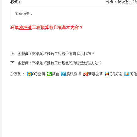
标签：
作者：
浏览数：23
文章摘要：
环氧
地坪漆
工程预算有几项基本内容？
告诉大家环氧
地
坪漆工程
预算主要涉及材料费、人工费用、工具耗
上一条新闻：环氧地坪漆施工过程中有哪些小技巧？
用！环氧
地坪漆工程
预算有几项基本内容？
下一条新闻：环氧地坪漆施工出现色斑有哪些处理方法？
一、工程量进行划分。
分享到：
QQ空间
微信
腾讯微博
新浪微博
QQ好友
飞信
关闭
根据
环氧地坪漆
种类，地面基面的情况，以及总面积进行设计施
项。最后计算出具体的总工程量和施工时间。
二、材料消耗。
根据设计的环氧
地坪漆施工
方案，计算不同面层需要的材料消耗