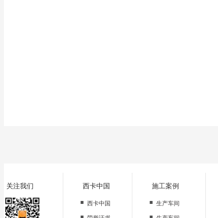
料费。
三、机械磨损。
环氧地坪漆根据施工难易度、工期、地坪种类和地面情况确定施
洗涤翻新机、研磨机等。并将具体种类和数量汇总，计算机械磨损
四、人工数量。
根据工期和设备情况，将工人数量进行分段、分期、分项目分配
五、其他费用。
环氧地坪漆管理和运费更具工程量和材料数量最后核算。
关注我们
西卡中国
施工案例
■
■
西卡中国
生产车间
■
■
荣誉证书
生产车间