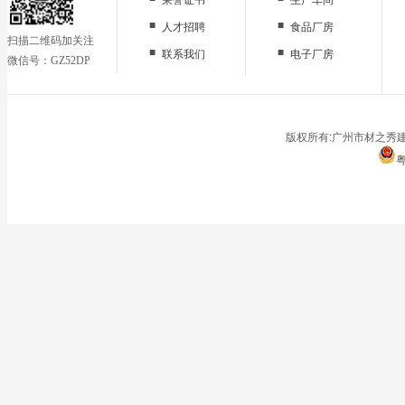
■
■
人才招聘
食品厂房
扫描二维码加关注
■
■
联系我们
电子厂房
微信号：GZ52DP
■
办公区域
■
仓储地面
■
停车场
版权所有:广州市材之秀建
粤