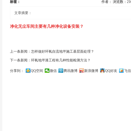
标签：
作者：
浏览数：21
文章摘要：
净化无尘车间主要有几种净化设备安装？
第一、净化无尘车间进风系统要安装，新风过滤箱，中央净化空调（
上一条新闻：怎样做好环氧自流地坪施工基层面处理？
个过滤段）末端有高效送风口。有必要时还装有净化增压箱。
下一条新闻：环氧地坪漆工程有几种性能检测方法？
第二、净化无尘车间回风系统要安装，回风口，过滤初效器，中效
分享到：
QQ空间
微信
腾讯微博
新浪微博
QQ好友
飞信
关闭
第三、进入净化无尘车间之前先进入缓冲区，缓冲区门安装电子互锁
机。
第四、人和货物进入净化无尘车间须经过，风淋室，货淋室，传递
第五、在净化无尘车间内局部需要达到10-1000级地方安装垂直层