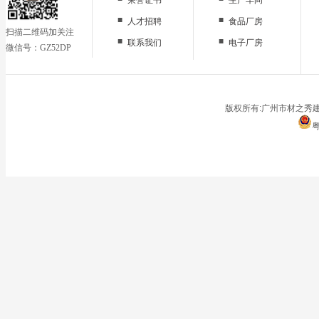
■
■
人才招聘
食品厂房
扫描二维码加关注
■
■
联系我们
电子厂房
微信号：GZ52DP
■
办公区域
■
仓储地面
■
停车场
版权所有:广州市材之秀建
粤