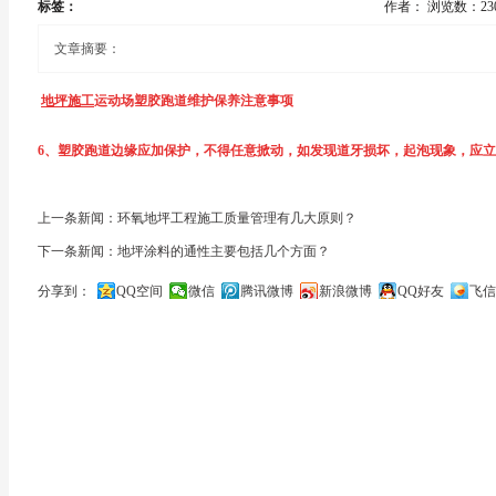
标签：
作者：
浏览数：23
文章摘要：
地坪施工
运动场塑胶跑道维护保养注意事项
6、塑胶跑道边缘应加保护，不得任意掀动，如发现道牙损坏，起泡现象，应
塑胶跑道是由聚氨酯橡胶等材料组成的，具有一定的弹性和色彩，具有一定的
7、跑道上不准车辆行驶，堆压重物和锋利之物刺划。
度高、硬度弹性适当、物理性能稳定的特性，对于运动员速度和技术的发挥有
上一条新闻：环氧地坪工程施工质量管理有几大原则？
下一条新闻：地坪涂料的通性主要包括几个方面？
8、避免接触有机溶剂、化学药品、烟蒂及其他火种、污染物等。
运动场
地坪材料
。
分享到：
QQ空间
微信
腾讯微博
新浪微博
QQ好友
飞信
9、保持清洁，可以用水冲洗，清洗后胶面少量余水可用干布除去。沾上油污可
1、塑胶跑道在具备一定排水设施的条件下，可以适应全天候使用。
关闭
10、严禁乱吐口香糖及机油污染，以防跑道无法清理。
2、塑胶跑道只作运动员训练、比赛和学生运动及健身锻炼之用，不得作其他
11、除雪时，一定要用扫帚扫，必要时，划线与标志应进行更新 。
3、运动员必须穿专门的运动鞋，钉子长度一般不超过7毫米，若运动鞋带有较
4、塑胶跑道铺设竣工后，需要保养7天后才能使用。