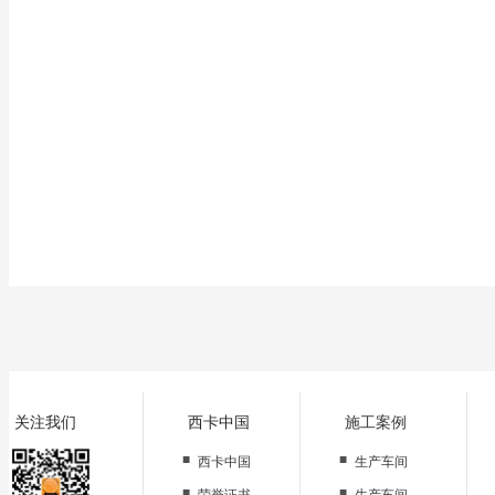
双组份金刚砂耐磨地坪中涂料按比例调400目石英粉混合并搅拌均匀;
底漆的强力渗透可以保证金刚砂耐磨地坪能与基层有良好的粘结力;
均匀刮涂,自然固化后平整.
双组份高渗透性金刚砂耐磨地坪底漆甲、乙组份按重量比混合并搅拌均匀;
四、施工要点:
均匀镘涂一遍,发白的位置需重新滚涂一至数遍;
施工时现场环境条件:温度应在-5℃以上,相对湿度应低于85%,尽量选择从
自然养护.
缝隙与透风处用护面胶带封好,防止粉尘吹入污染加工区.
为了防止施工边缘部分沾污及加工处保持完全直线(或与不涂部分的界限)应
严禁交叉施工(包括工艺隔层内)严禁无关人员进入施工现场.
搬运到施工现场的材料,务必放在能够避免风、雨及阳光直射的地方.并做好
关注我们
西卡中国
施工案例
■
■
西卡中国
生产车间
■
■
荣誉证书
生产车间