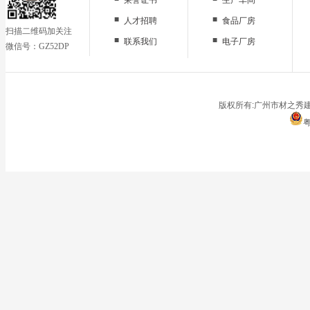
■
■
人才招聘
食品厂房
扫描二维码加关注
■
■
联系我们
电子厂房
微信号：GZ52DP
■
办公区域
■
仓储地面
■
停车场
版权所有:广州市材之秀建
粤