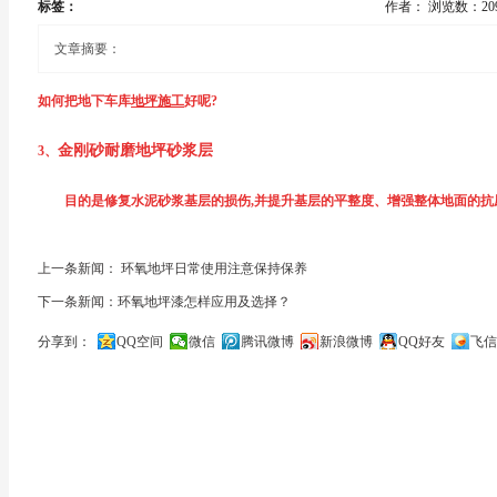
标签：
作者：
浏览数：20
文章摘要：
如何把地下车库
地坪施工
好呢?
金刚砂耐磨地坪砂浆层
3、
为了防止施工边缘部分沾污及加工处保持完全直线(或与不涂部分的界限)应贴好
目的是修复水泥砂浆基层的损伤,并提升基层的平整度、增强整体地面的抗压
关人员进入施工现场.搬运到施工现场的材料,务必放在能够避免风、雨及阳光直
双组份金刚砂耐磨地坪中涂料按比例调70-140目石英砂混合并搅拌均匀;
1、施工前的基面处理
上一条新闻： 环氧地坪日常使用注意保持保养
下一条新闻：环氧地坪漆怎样应用及选择？
均匀刮涂
整体以打磨机将基层表面打磨,其目的是去除新施工水泥砂浆表层低强度的浮
分享到：
QQ空间
微信
腾讯微博
新浪微博
QQ好友
飞信
自然固化后打磨平整,并清理基面.
清扫基面砂尘后封闭现场,禁止闲杂人等进入;
关闭
4、金刚砂耐磨地坪腻子层
需要保护的部位贴分色纸保护.
目的是进一步修正地面缺陷,提升地面整体强度,并保证最终的成品具有良好
2、高渗透性金刚砂耐磨地坪底漆