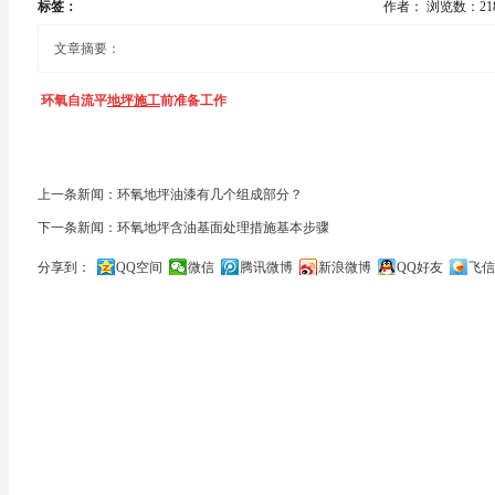
标签：
作者：
浏览数：21
文章摘要：
环氧自流平
地坪施工
前准备工作
环氧自流平主要应用于车间地坪等，目前大部分车间地坪采用环氧
自流平地坪
上一条新闻：环氧地坪油漆有几个组成部分？
地坪
施工前准备相当的重要，环氧自流平地坪施工前准备工作。
下一条新闻：环氧地坪含油基面处理措施基本步骤
1、施工开始前，要预先安排好施工段（2000m2/段）。人员、材料、机具齐
分享到：
QQ空间
微信
腾讯微博
新浪微博
QQ好友
飞信
关闭
2、严格材料配比，配料搅拌充分，均匀，有结块时候要进行过滤。
3、工序衔接紧密，保证自流平流动性，避免固化后痕迹明显。同时，针筒消
4、涂层厚度主要靠用量控制，亦可用测厚仪检测。
5、施工安全措施到位，防火，用电，布线掌灯需由专人负责。