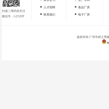
■
■
人才招聘
食品厂房
扫描二维码加关注
■
■
联系我们
电子厂房
微信号：GZ52DP
■
办公区域
■
仓储地面
■
停车场
版权所有:广州市材之秀建
粤