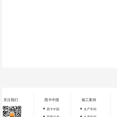
润滑涂料,可用于铁轨润滑;环氧-有机硅示温涂料,可用于指示设备或仪器的温度
优点,广泛用于浸渍电机和电器等设备的线圈、绕阻和各种绝缘纤维材料,以及
阻器和碳膜电阻器,获得满意效果;环氧标志涂料,可用于各种电阻器的色环标志
材料和裸体导线的涂装及制作各种浇注料等。
关注我们
西卡中国
施工案例
■
■
西卡中国
生产车间
■
■
荣誉证书
生产车间