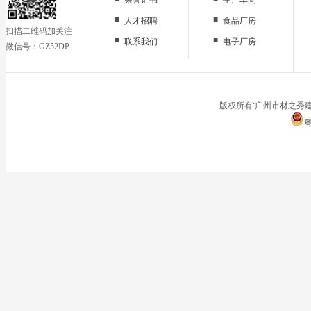
■
■
人才招聘
食品厂房
扫描二维码加关注
■
■
联系我们
电子厂房
微信号：GZ52DP
■
办公区域
■
仓储地面
■
停车场
版权所有:广州市材之秀建
粤