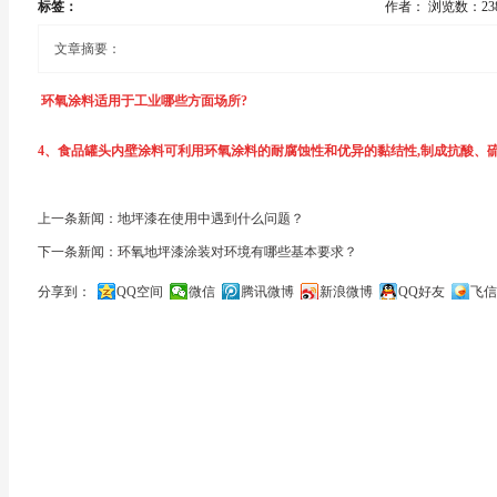
标签：
作者：
浏览数：23
文章摘要：
环氧涂料适用于工业哪些方面场所?
4、食品罐头内壁涂料可利用环氧涂料的耐腐蚀性和优异的黏结性,制成抗酸、
现在,化学、轻工、水利、交通、机械、电子、家电、汽车及航空航天等工业
与甲基丙烯酸甲酯/丙烯酸进行接枝反应,制得饮料内壁涂料,它是一种水溶性环氧
1、防腐蚀涂料人们以防腐蚀涂料的特定要求为依据,设计出溶剂型、无溶剂型(
上一条新闻：地坪漆在使用中遇到什么问题？
下一条新闻：环氧地坪漆涂装对环境有哪些基本要求？
用效果良好。.
钢材表面、饮水系统、电机设备、油轮、压载舱、铝及铝合金表面和特种介质的
分享到：
QQ空间
微信
腾讯微博
新浪微博
QQ好友
飞信
5、水性涂料用环氧酯配制的水忭电泳涂料具有独特的性能,涂层不但有良好的防
2、舰船涂料海上的潮气、盐雾、强烈的紫外线和微碱性海水侵蚀等苛刻环境,对
关闭
料除在汽车工业上应用外,还用于医疗器械、电器和轻工产品等领域.双组分水
性和耐水性优异,机械强度和耐化学药品性良好,在舰船防护中起着重要作用.将
射性污染。
磨、耐水、耐油和黏结性强等特点.环氧饮水舱涂料已经得到广泛应用。
6、地下设施防护环氧地坪涂料环氧-有机硅为基料制成的高温涂料和烧蚀隔热涂
3、电器绝缘涂料环氧涂料形成的涂层具有电阻系数大、介电强度高、介质损失