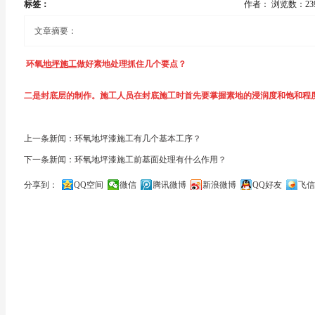
标签：
作者：
浏览数：23
文章摘要：
环氧
地坪施工
做好素地处理抓住几个要点？
二是封底层的制作。施工人员在封底施工时首先要掌握素地的浸润度和饱和程
在环氧地坪的施工当中，素地处理不当主要包括混凝土地面浇铸屋基不合格和
行加固；旧地坪遭到酸碱或其它化学性物质腐蚀的须进行饱和性覆涂，素地曾
脂地坪施工中最容易被忽视，其实却是第一个重要的环节；如果处理不好将使
上一条新闻：环氧地坪漆施工有几个基本工序？
下一条新闻：环氧地坪漆施工前基面处理有什么作用？
涂层附着力；
环氧地坪施工
做好素地处理抓住几个要点？
分享到：
QQ空间
微信
腾讯微博
新浪微博
QQ好友
飞信
另一个注意点是，采用低溶剂、低黏度有一定渗透力环氧底涂料施涂，对较大
一是混凝土地面、表面处理及素地缺陷修复，包括混凝土素地质量评估、缺陷
关闭
理；底涂采用无溶剂、低黏度、渗透力强、附着力高的中低分子量环氧树脂为
底涂干燥后要对素地不平或破损处进行修补。以上工序全部完成后素地处理也
单”。