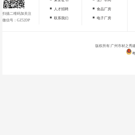
■
■
人才招聘
食品厂房
扫描二维码加关注
■
■
联系我们
电子厂房
微信号：GZ52DP
■
办公区域
■
仓储地面
■
停车场
版权所有:广州市材之秀建
粤