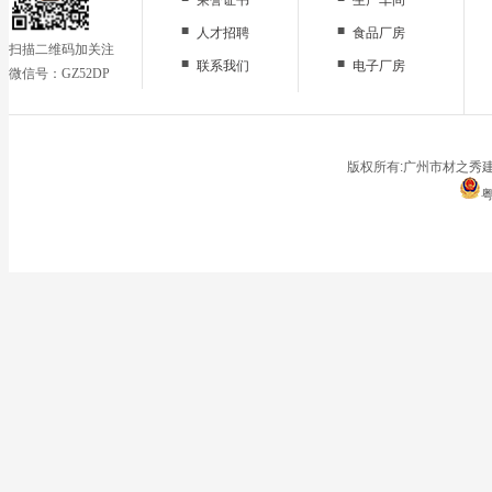
■
■
人才招聘
食品厂房
扫描二维码加关注
■
■
联系我们
电子厂房
微信号：GZ52DP
■
办公区域
■
仓储地面
■
停车场
版权所有:广州市材之秀建
粤