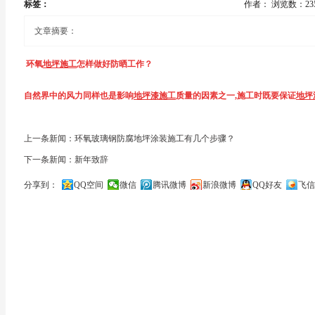
标签：
作者：
浏览数：23
文章摘要：
环氧
地坪施工
怎样做好防晒工作？
自然界中的风力同样也是影响
伤
地坪漆
地坪漆施工
质量的因素之一,施工时既要保证
地坪
夏天别让太阳晒
哦,夏天的时候MM们出门都涂上厚厚的防晒霜,都知
风力过大会分别加速地坪漆涂料中溶剂和水分的蒸发,使地坪漆涂料成膜不佳,
涂装效果也会受到光照影响,因此如果工期正好赶在夏天的的话就一定掌握好温
上一条新闻：环氧玻璃钢防腐地坪涂装施工有几个步骤？
下一条新闻：新年致辞
质.所以,当风力级别)4级的大风天气,应停止地坪漆涂料的施工.
光照也是影响地坪漆涂装效果的重要因素之一,地坪漆涂料在贮存和运输过程中
分享到：
QQ空间
微信
腾讯微博
新浪微博
QQ好友
飞信
同时也应考虑污染物质的影响.施工现场周围环境中,如有工厂或汽车排出的大量的废
在炎热高温的夏季,阳光直射下的被涂饰的地坪漆基层表面温度过高,会使其脱水
关闭
中产生飞扬的灰尘,都将对涂料的施工质量造成影响.因此当发现施工现场有特殊
影响地坪漆涂层的质量.
质已经沽污部分涂层,应及时清洗干净.
综上所述,为了确保建筑涂料的施工质量,在进行室外施工时,最好选在晴天.当