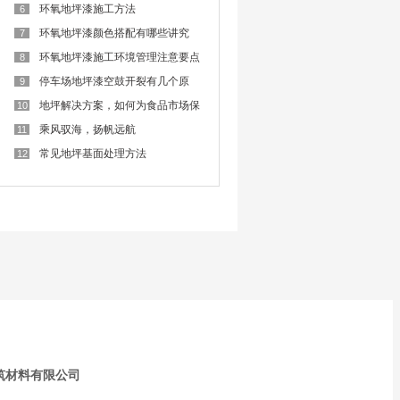
难
环氧地坪漆施工方法
6
环氧地坪漆颜色搭配有哪些讲究
7
呢？
环氧地坪漆施工环境管理注意要点
8
停车场地坪漆空鼓开裂有几个原
9
因？
地坪解决方案，如何为食品市场保
10
驾护航？
乘风驭海，扬帆远航
11
常见地坪基面处理方法
12
筑材料有限公司