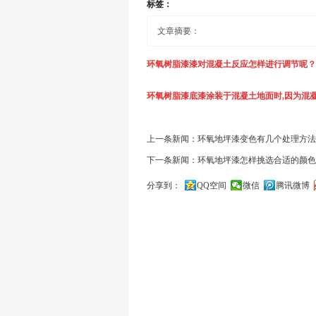
标签：
文章摘要：
环氧树脂漆漆对混凝土反应怎样进行调节呢？
环氧树脂漆底漆涂装于混凝土地面时,因为混
在环氧树脂漆底漆涂装于混凝土地面时,因为
础的封闭,也有用聚氨酯底漆施工于混凝土以
基础的封闭,也有用聚氨酯底漆施工于混凝土
上一条新闻：环氧地坪漆变色有几个处理方法
下一条新闻：环氧地坪漆怎样挑选合适的颜色
地面的毛细孔对行封闭,以增加和提高水泥地
泥地面的毛细孔对行封闭,以增加和提高水泥
分享到：
QQ空间
微信
腾讯微博
础,所以调整环氧树脂
地坪漆
对混凝土的反应
基础,所以调整环氧树脂漆对混凝土的反应时间
关闭