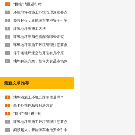
“拼接”湾区进行时
3
环氧地坪漆施工环境管理注意要点
4
频频起火，新能源车电池安全引争
5
议？西卡防火解决方案为你排忧解
难
环氧地坪漆施工方法
6
环氧地坪漆颜色搭配有哪些讲究
7
呢？
环氧地坪漆施工环境管理注意要点
8
停车场地坪漆空鼓开裂有几个原
9
因？
地坪解决方案，如何为食品市场保
10
驾护航？
最新文章推荐
地坪漆施工环境会影响质量吗？
1
西卡外饰件粘接解决方案
2
“拼接”湾区进行时
3
环氧地坪漆施工环境管理注意要点
4
频频起火，新能源车电池安全引争
5
议？西卡防火解决方案为你排忧解