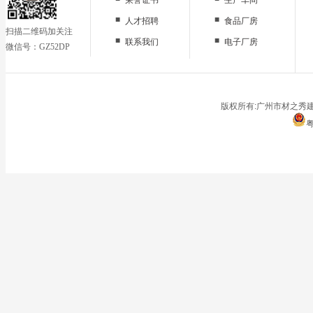
■
■
人才招聘
食品厂房
扫描二维码加关注
■
■
联系我们
电子厂房
微信号：GZ52DP
■
办公区域
■
仓储地面
■
停车场
版权所有:广州市材之秀建
粤