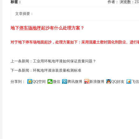
标签：
作者：
浏览数：23
文章摘要：
地下
停车场地坪
起沙有什么处理方案？
对于地下停车场地面起沙，处理方案如下：采用混凝土密封固化剂防尘、进行
随着城市规模的扩大，地下停车场增长速度越来越快，新地下停车
混凝土密封固化剂又称液体硬化剂，是一种水性封闭、硬化材料，可渗透到混凝
化，地下停车场
地坪施工
目前市场比较好。维度从事
地坪施工
多年
上一条新闻：工业用环氧地坪漆如何保证质量问题？
下一条新闻：环氧地坪漆涂装质量检测标准
凝土、封闭毛孔，防止起灰、起沙的目的。对于已经翻砂的混泥土地坪，其可
富，对于地下停车场
地坪工程
有着自己独到的经验。
分享到：
QQ空间
微信
腾讯微博
新浪微博
QQ好友
飞信
体，以达到治理起沙的效果。如果对地面有较高要求，亦可根据实际情况选择
我们先来谈谈目前国内地下停车场地面情况，大部分地下停车场地
关闭
工原因和后期车辆的频繁碾压，很容易导致停车场地面起沙、起灰
性。
用混凝土密封固化剂治理地下停车场的优势主要有：施工方便、快速；效果明
永久使用。