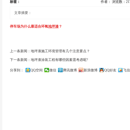
标签：
作者：
浏览数：21
文章摘要：
停车场为什么最适合环氧
地坪漆
？
在部分停车场,人们总是会感觉到胸闷、有异味,大家觉得是由于停车场空气不流
上一条新闻：地坪漆施工环境管理有几个注意要点？
漆
含有大量苯类稀释剂,地下车库,往往空气不流通.
下一条新闻：地坪漆涂装工程有哪些因素需考虑呢?
有的开发商,只为了表面做的好看,以及低成本考虑,就想着反正只要用3年就差不
分享到：
QQ空间
微信
腾讯微博
新浪微博
QQ好友
飞信
关闭
良环氧树脂地坪漆的危害很大!
所谓苯中毒是指经呼吸道吸入苯蒸气或皮肤接触苯而引起的中毒.有急性、慢性
作用,出现昏迷和肌肉抽搐;高浓度的苯对皮肤有刺激作用.长期接触低浓度的苯可
其实现在水性高性能地坪漆已经被许多高档楼盘开发商采用,水性高性能
环氧地