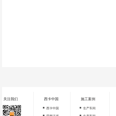
且表面光滑平整,有亮光,其由于以水为稀释剂,清新、无毒、无异味,使得在空气
水性高性能环氧树脂地坪漆是停车场装修材料的必然选择!
关注我们
西卡中国
施工案例
■
■
西卡中国
生产车间
■
■
荣誉证书
生产车间