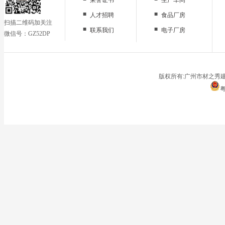
■
■
人才招聘
食品厂房
扫描二维码加关注
■
■
联系我们
电子厂房
微信号：GZ52DP
■
办公区域
■
仓储地面
■
停车场
版权所有:广州市材之秀建
粤