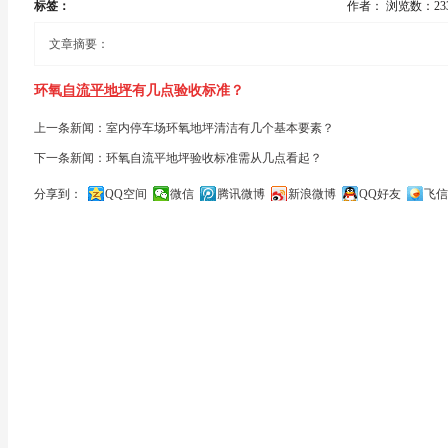
标签：
作者：
浏览数：23
文章摘要：
环氧
自流平地坪
有几点验收标准？
上一条新闻：室内停车场环氧地坪清洁有几个基本要素？
环氧自流平地坪验收标准，应从环氧树脂自流平
地坪施工
完成后的
下一条新闻：环氧自流平地坪验收标准需从几点看起？
中，主要看表面的效果，具体表面效果如何 ，需要从以下几点看起
分享到：
QQ空间
微信
腾讯微博
新浪微博
QQ好友
飞信
关闭
1、环境温度为25℃时，施工后2-3天应达到实干，即硬度达到完成固
2、表面不能出现发粘现象;
3、气泡：自流平型、自流平型无气泡，自流平允许1个小气泡/10平
4、流平性好，无镘刀痕，大面积接口处基本平整;
5、无浮色发花，颜色均匀一致，大面积接口处允许有极不明显的色