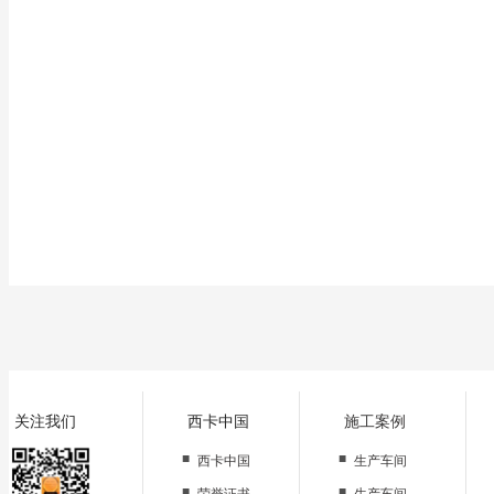
6、无粗杂质，但允许有空气中的浮尘掉落在造成的极小缺陷;
7、地坪表面应平整平滑;
8、镜面、砂浆防滑面效果应很明显。
关注我们
西卡中国
施工案例
■
■
西卡中国
生产车间
■
■
荣誉证书
生产车间