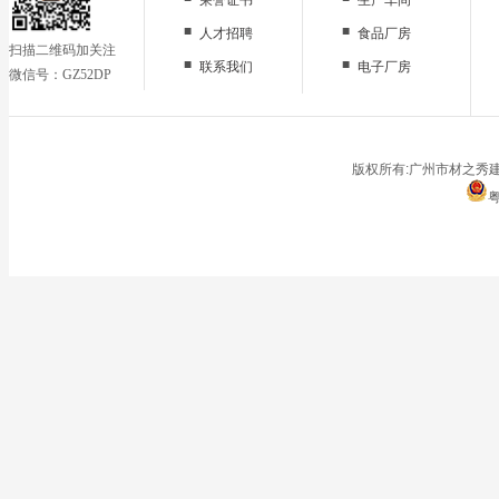
■
■
人才招聘
食品厂房
扫描二维码加关注
■
■
联系我们
电子厂房
微信号：GZ52DP
■
办公区域
■
仓储地面
■
停车场
版权所有:广州市材之秀建
粤