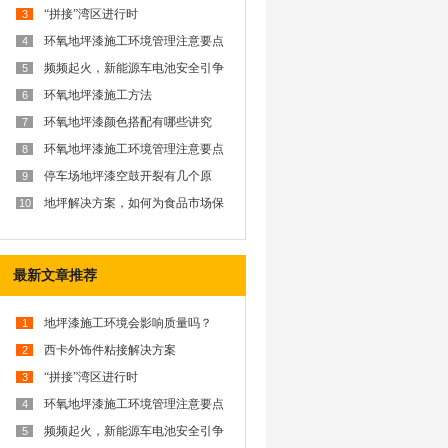
“拼接”湾区进行时
3
环氧地坪漆施工环境管理注意要点
4
频频起火，新能源车电池安全引争
5
议？西卡防火解决方案为你排忧解
难
环氧地坪漆施工方法
6
环氧地坪漆颜色搭配有哪些讲究
7
呢？
环氧地坪漆施工环境管理注意要点
8
停车场地坪漆空鼓开裂有几个原
9
因？
地坪解决方案，如何为食品市场保
10
驾护航？
最新文章推荐
地坪漆施工环境会影响质量吗？
1
西卡外饰件粘接解决方案
2
“拼接”湾区进行时
3
环氧地坪漆施工环境管理注意要点
4
频频起火，新能源车电池安全引争
5
议？西卡防火解决方案为你排忧解