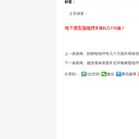
标签：
文章摘要：
地下
停车场地坪
常遇到几个问题？
地下停车场一般在选择施工地坪时都会选择
上一条新闻：防静电地坪有几个方面作用体现
施工过程中没有严格按照施工步骤施工或是有
下一条新闻：建筑墙体表面常见环氧树脂地坪
题？
分享到：
QQ空间
微信
腾讯微博
关闭
1、表面起灰翻砂的问题
2、环氧旧地面开裂、翻砂起尘、伸缩缝崩口
3、金刚砂地面起尘、翻砂、褪色、开裂、污
4、水磨石地面和地板砖地面起壳、空鼓、碎裂