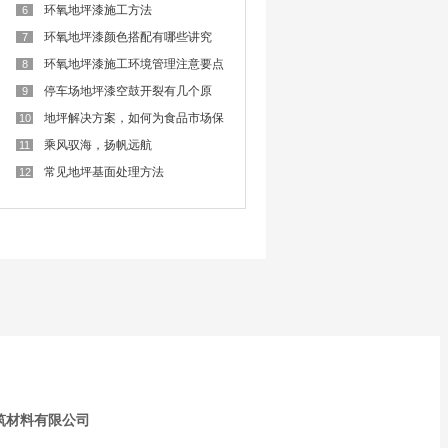
难
环氧地坪漆施工方法
6
环氧地坪漆颜色搭配有哪些讲究
7
呢？
环氧地坪漆施工环境管理注意要点
8
停车场地坪漆空鼓开裂有几个原
9
因？
地坪解决方案，如何为食品市场保
10
驾护航？
乘风驭海，扬帆远航
11
常见地坪基面处理方法
12
筑材料有限公司