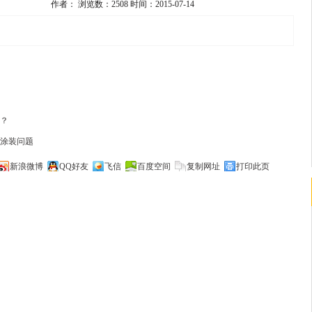
作者：
浏览数：2508
时间：2015-07-14
耐磨地坪，比如，环氧耐磨地坪，金刚砂地坪以及水磨石地坪等，但这些地坪在
？
一丝一毫的疏忽时往往会对地坪产生一些问题。地下停车场地坪常遇到几个问
涂装问题
新浪微博
QQ好友
飞信
百度空间
复制网址
打印此页
、找平层空鼓、涂层起皮脱离等问题
染
、脱落.