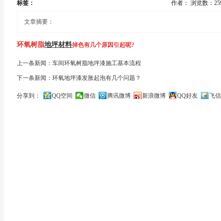
标签：
作者：
浏览数：25
文章摘要：
环氧树脂
地坪材料
掉色有几个原因引起呢?
上一条新闻：车间环氧树脂地坪漆施工基本流程
合格的环氧树脂地坪材料在保存和使用过程得当的情况下，一般不会出现掉色
下一条新闻：环氧地坪漆发胀起泡有几个问题？
呢?
分享到：
QQ空间
微信
腾讯微博
新浪微博
QQ好友
飞信
关闭
1、材料的耐候性不好，收到阳光的暴晒就会变黄
2、清漆的酸值较高与储存的铁桶发生化学反应，使得颜色变深
3、颜料密度差异使密度大的住下沉，密度小的上升，导致颜料分层:
4、涂料本身发生质变，使得固有的着色力降低，导致褪色或色变:
5、金属粉末颜料被残留的游离酸腐蚀，导致颜料变成乌绿色.