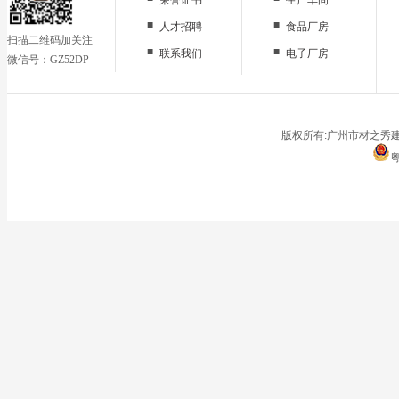
■
■
人才招聘
食品厂房
扫描二维码加关注
■
■
联系我们
电子厂房
微信号：GZ52DP
■
办公区域
■
仓储地面
■
停车场
版权所有:广州市材之秀建
粤