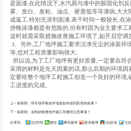
是面漆,在此情况下,水汽易与漆中的胺固化剂反
雾、发白、发粘、油点、硬度低等等漆病,大大
成返工.特别无溶剂面漆,表干时间一般较长,在
傍晚涂漆都是有危险的.但有时因为业主要求工期
这时就需采取措施改善施工环境了,如开启空
3、另外,工厂地坪施工要求洁净无尘的涂装环
等,也对工程质量影响很大。
所以说,为了工厂地坪有更好质量,一定要在符
采用的材料是先天因素的话,那么后期的环境因素
定要给整个地坪工程施工创造一个良好的环境,
工进度的完成。
上一条新闻：停车场环氧地坪地面如何做到防滑的效果？
下一条新闻：金刚砂耐磨地坪施工有哪些注意事项？
分享到：
QQ空间
微信
腾讯微博
新浪微博
QQ好友
飞信
关闭