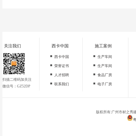
关注我们
西卡中国
施工案例
■
■
西卡中国
生产车间
■
■
荣誉证书
生产车间
■
■
人才招聘
食品厂房
扫描二维码加关注
■
■
联系我们
电子厂房
微信号：GZ52DP
■
办公区域
■
仓储地面
■
停车场
版权所有:广州市材之秀建
粤