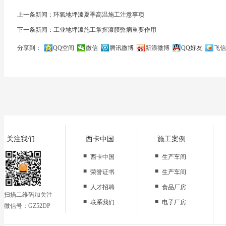
上一条新闻：环氧地坪漆夏季高温施工注意事项
下一条新闻：工业地坪漆施工掌握漆膜弊病重要作用
分享到：
QQ空间
微信
腾讯微博
新浪微博
QQ好友
飞信
关闭
关注我们
西卡中国
施工案例
■
■
西卡中国
生产车间
■
■
荣誉证书
生产车间
■
■
人才招聘
食品厂房
扫描二维码加关注
■
■
联系我们
电子厂房
微信号：GZ52DP
■
办公区域