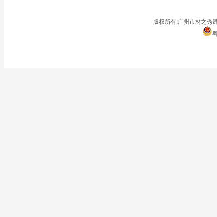
■
仓储地面
■
停车场
版权所有:广州市材之秀建
粤