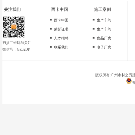
关注我们
西卡中国
施工案例
■
■
西卡中国
生产车间
■
■
荣誉证书
生产车间
■
■
人才招聘
食品厂房
扫描二维码加关注
■
■
联系我们
电子厂房
微信号：GZ52DP
■
办公区域
■
仓储地面
■
停车场
版权所有:广州市材之秀建
粤