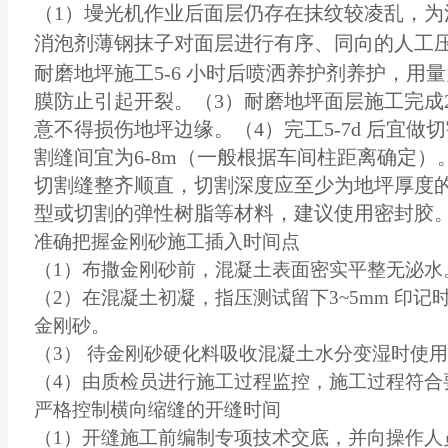
（1）墁光机作业后面层仍存在抹纹较凌乱，为
消泡剂薄钢抹子对面层进行有序、同向的人工压
耐磨
地坪施工
5-6 小时后喷洒养护剂养护，用量为
膜防止引起开裂。（3）耐磨地坪面层施工完成2
意不得损伤地坪边缘。（4）完工5-7d 后宜
割缝间宜为6-8m（一般根据车间柱距离确定
切割缝整齐顺直，切割深度应至少为地坪厚度的
型或切割的弹性树脂等材料，建议使用密封胶
准确把握金刚砂施工插入时间点
（1）布撒金刚砂前，混凝土表面密实平整无泌水
（2）在混凝土初凝，指压测试留下3~5mm 印
金刚砂。
（3） 待金刚砂硬化料吸收混凝土水分变湿时使
（4）由质检员进行施工过程监控，施工过程符合
严格控制横向缩缝的开缝时间
（1）开缝施工前编制专项技术交底，并向操作人