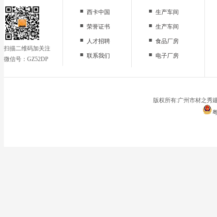
■
■
西卡中国
生产车间
■
■
荣誉证书
生产车间
■
■
人才招聘
食品厂房
扫描二维码加关注
■
■
联系我们
电子厂房
微信号：GZ52DP
■
办公区域
■
仓储地面
■
停车场
版权所有:广州市材之秀建
粤