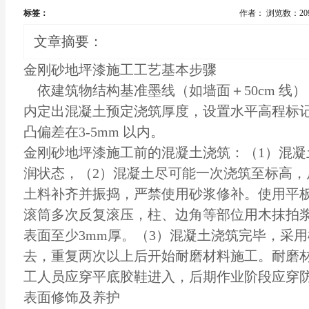
标签：
作者：
浏览数：20
文章摘要：
金刚砂
地坪漆
施工工艺基本步骤
依建筑物结构基准墨线（如墙面＋50cm 线
内定出混凝土预定浇筑厚度，设置水平高程标
凸偏差在3-5mm 以内。
金刚砂
地坪漆施工
前的混凝土浇筑：（1）混
润状态，（2）混凝土尽可能一次浇筑至标高，
土料补齐并振捣，严禁使用砂浆修补。使用平
滚筒多次反复滚压，柱、边角等部位用木抹拍
表面至少3mm厚。（3）混凝土浇筑完毕，采
去，重复两次以上后开始耐磨材料施工。耐磨
工人员应穿平底胶鞋进入，后期作业阶段应穿
表面修饰及养护