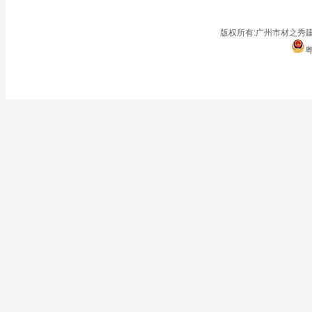
■
仓储地面
■
停车场
版权所有:广州市材之秀建
粤