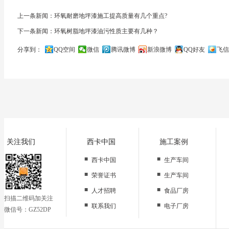
上一条新闻：环氧耐磨地坪漆施工提高质量有几个重点?
下一条新闻：环氧树脂地坪漆油污性质主要有几种？
分享到：
QQ空间
微信
腾讯微博
新浪微博
QQ好友
飞信
关闭
关注我们
西卡中国
施工案例
■
■
西卡中国
生产车间
■
■
荣誉证书
生产车间
■
■
人才招聘
食品厂房
扫描二维码加关注
■
■
联系我们
电子厂房
微信号：GZ52DP
■
办公区域