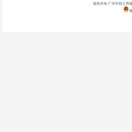
■
停车场
版权所有:广州市材之秀建
粤