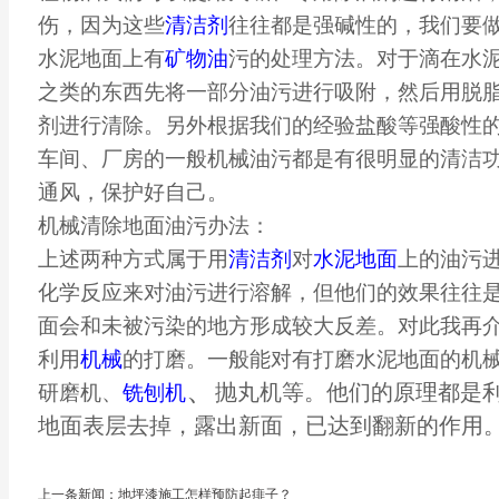
伤，因为这些
清洁剂
往往都是强碱性的，我们要
水泥地面上有
矿物油
污的处理方法。对于滴在水
之类的东西先将一部分油污进行吸附，然后用脱
剂进行清除。另外根据我们的经验盐酸等强酸性
车间、厂房的一般机械油污都是有很明显的清洁
通风，保护好自己。
机械清除地面油污办法：
上述两种方式属于用
清洁剂
对
水泥地面
上的油污
化学反应来对油污进行溶解，但他们的效果往往
面会和未被污染的地方形成较大反差。对此我再
利用
机械
的打磨。一般能对有打磨水泥地面的机
、
抛丸机等。他们的原理都是
研磨机、
铣刨机
地面表层去掉，露出新面，已达到翻新的作用
上一条新闻：地坪漆施工怎样预防起痱子？