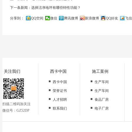
下一条新闻：选择洁净地坪有哪些特性功能？
分享到：
QQ空间
微信
腾讯微博
新浪微博
QQ好友
飞信
关闭
关注我们
西卡中国
施工案例
■
■
西卡中国
生产车间
■
■
荣誉证书
生产车间
■
■
人才招聘
食品厂房
扫描二维码加关注
■
■
联系我们
电子厂房
微信号：GZ52DP
■
办公区域
■
仓储地面