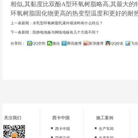
相似,其黏度比双酚A型环氧树脂略高,其最大的
环氧树脂固化物更高的热变型温度和更好的耐热
上一条新闻：水乳型环氧树脂乳液外墙涂料有什么特点？
下一条新闻：防静电地板与网络地板有几个方面不同？
分享到：
QQ空间
微信
腾讯微博
新浪微博
QQ好友
飞信
关闭
关注我们
西卡中国
施工案例
■
■
西卡中国
生产车间
■
■
荣誉证书
生产车间