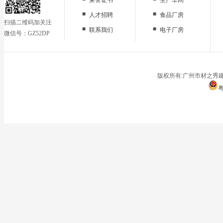
■
■
人才招聘
食品厂房
扫描二维码加关注
■
■
联系我们
电子厂房
微信号：GZ52DP
■
办公区域
■
仓储地面
■
停车场
版权所有:广州市材之秀建
粤