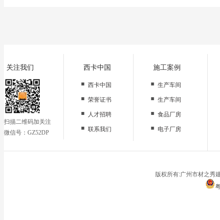
关注我们
西卡中国
施工案例
■
■
西卡中国
生产车间
■
■
荣誉证书
生产车间
■
■
人才招聘
食品厂房
扫描二维码加关注
■
■
联系我们
电子厂房
微信号：GZ52DP
■
办公区域
■
仓储地面
■
停车场
版权所有:广州市材之秀建
粤